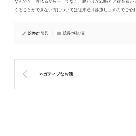
なんで？ 疲れるからー でなく、終わりが20時だと従業員が
くることができない方については従来通り診療しますのでご心
投稿者:
院長
院長の独り言
ネガティブなお話